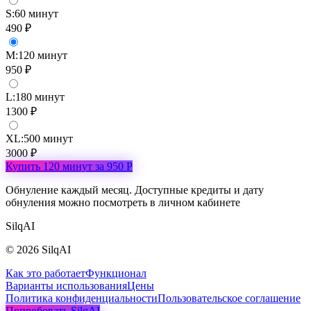
S
:
60
минут
490
₽
M
:
120
минут
950
₽
L
:
180
минут
1300
₽
XL
:
500
минут
3000
₽
Купить
120
минут за
950
Р
Обнуление каждый месяц. Доступные кредиты и дату
обнуления можно посмотреть в личном кабинете
Silq
AI
©
2026
SilqAI
Как это работает
Функционал
Варианты использования
Цены
Политика конфиденциальности
Пользовательское соглашение
Попробовать SilqAI